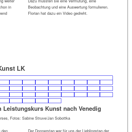
ng weiter
Dazu mussten sie eine Vermutung, eine
chon in
Beobachtung und eine Auswertung formulieren.
hend
Florian hat dazu ein Video gedreht.
Kunst LK
m Leistungskurs Kunst nach Venedig
urses, Fotos: Sabine Struve/Jan Sobottka
g den
Der Donnerstag war für uns der Lieblingstag der