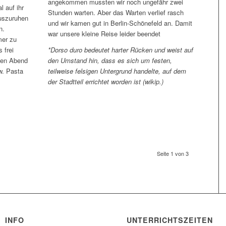
angekommen mussten wir noch ungefähr zwei
l auf ihr
Stunden warten. Aber das Warten verlief rasch
uszuruhen
und wir kamen gut in Berlin-Schönefeld an. Damit
n.
war unsere kleine Reise leider beendet
mer zu
 frei
*Dorso duro bedeutet harter Rücken und weist auf
Den Abend
den Umstand hin, dass es sich um festen,
w. Pasta
teilweise felsigen Untergrund handelte, auf dem
der Stadtteil errichtet worden ist (wikip.)
Seite 1 von 3
INFO
UNTERRICHTSZEITEN