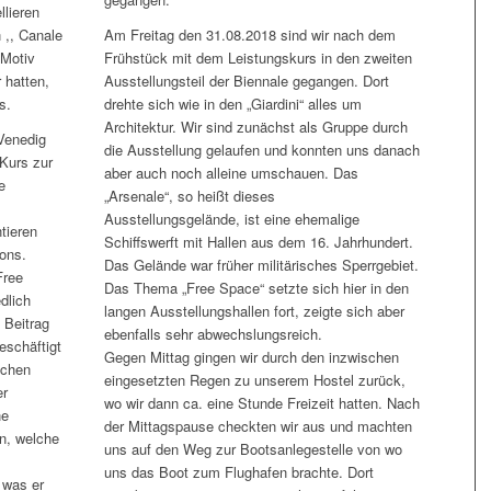
lieren
 ,, Canale
Am Freitag den 31.08.2018 sind wir nach dem
 Motiv
Frühstück mit dem Leistungskurs in den zweiten
 hatten,
Ausstellungsteil der Biennale gegangen. Dort
s.
drehte sich wie in den „Giardini“ alles um
Architektur. Wir sind zunächst als Gruppe durch
Venedig
die Ausstellung gelaufen und konnten uns danach
Kurs zur
aber auch noch alleine umschauen. Das
e
„Arsenale“, so heißt dieses
Ausstellungsgelände, ist eine ehemalige
tieren
Schiffswerft mit Hallen aus dem 16. Jahrhundert.
lons.
Das Gelände war früher militärisches Sperrgebiet.
Free
Das Thema „Free Space“ setzte sich hier in den
dlich
langen Ausstellungshallen fort, zeigte sich aber
e Beitrag
ebenfalls sehr abwechslungsreich.
eschäftigt
Gegen Mittag gingen wir durch den inzwischen
schen
eingesetzten Regen zu unserem Hostel zurück,
er
wo wir dann ca. eine Stunde Freizeit hatten. Nach
ne
der Mittagspause checkten wir aus und machten
n, welche
uns auf den Weg zur Bootsanlegestelle von wo
uns das Boot zum Flughafen brachte. Dort
 was er