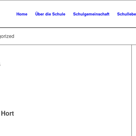
Home
Über die Schule
Schulgemeinschaft
Schulleb
gorized
6
 Hort