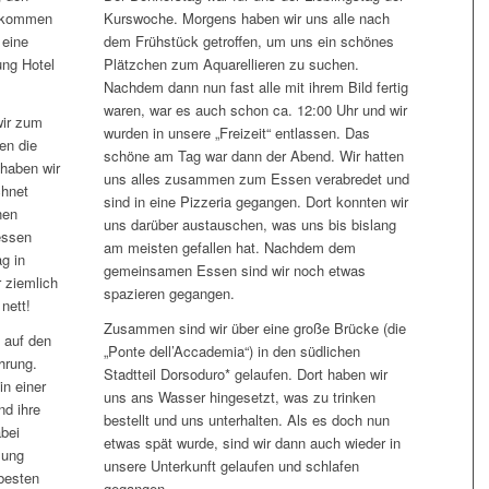
gekommen
Kurswoche. Morgens haben wir uns alle nach
 eine
dem Frühstück getroffen, um uns ein schönes
ung Hotel
Plätzchen zum Aquarellieren zu suchen.
Nachdem dann nun fast alle mit ihrem Bild fertig
waren, war es auch schon ca. 12:00 Uhr und wir
wir zum
wurden in unsere „Freizeit“ entlassen. Das
en die
schöne am Tag war dann der Abend. Wir hatten
 haben wir
uns alles zusammen zum Essen verabredet und
chnet
sind in eine Pizzeria gegangen. Dort konnten wir
nen
uns darüber austauschen, was uns bis bislang
essen
am meisten gefallen hat. Nachdem dem
g in
gemeinsamen Essen sind wir noch etwas
 ziemlich
spazieren gegangen.
nett!
Zusammen sind wir über eine große Brücke (die
 auf den
„Ponte dell’Accademia“) in den südlichen
hrung.
Stadtteil Dorsoduro* gelaufen. Dort haben wir
in einer
uns ans Wasser hingesetzt, was zu trinken
nd ihre
bestellt und uns unterhalten. Als es doch nun
bei
etwas spät wurde, sind wir dann auch wieder in
lung
unsere Unterkunft gelaufen und schlafen
besten
gegangen.