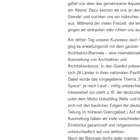
gefiel uns aber das gemeinsame Aquarel
am Abend. Dazu setzten wir uns an den
Grande“ und suchten uns ein hübsches
aus. Während der vielen Freizeit, die wir
gingen wir einkaufen oder ruhten uns au
Am dritten Tag unserer Kursreise nach 
ging es erwartungsvoll mit dem ganzen 
Architektur-Biennale – eine international
Ausstellung von Architekten und
Architektenbüros. In den Giardini präsen
sich 28 Länder in ihren nationalen Pavil
Dabei wurde das vorgegebene Thema „
Space“- je nach Land – völlig unterschie
interpretiert (so steht z. B. der deutsch
unter dem Motto
Unbuilding Walls
und b
sich mit den baulichen Folgen der deut
Teilung im früheren Grenzgebiet.) Auf d
Ausstellung haben wir viele verschiede
Eindrücke gesammelt und mitgenomme
unterschiedlich auf uns wirkten.
Nach der Biennale durfte jeder machen,