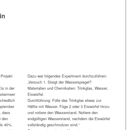
in
 Projekt
Dazu war folgendes Experiment durchzuführen:
„Versuch 1. Steigt der Wasserspiegel?
is in der
Materialien und Chemikalien: Trinkglas, Wasser,
polarmeer
Eiswürfel.
chiedlich
Durchführung: Fülle das Trinkglas etwas zur
September
Hälfte mit Wasser. Füge 2 oder 3 Eiswürfel hinzu
t, dass
und notiere den Wasserstand. Notiere den
i den
endgültigen Wasserstand, nachdem die Eiswürfel
ls 40%.
vollständig geschmolzen sind.“