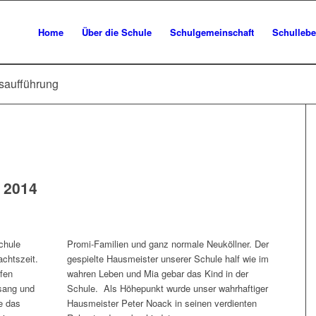
Home
Über die Schule
Schulgemeinschaft
Schulleb
tsaufführung
 2014
chule
Promi-Familien und ganz normale Neuköllner. Der
achtszeit.
gespielte Hausmeister unserer Schule half wie im
ufen
wahren Leben und Mia gebar das Kind in der
esang und
Schule. Als Höhepunkt wurde unser wahrhaftiger
e das
Hausmeister Peter Noack in seinen verdienten