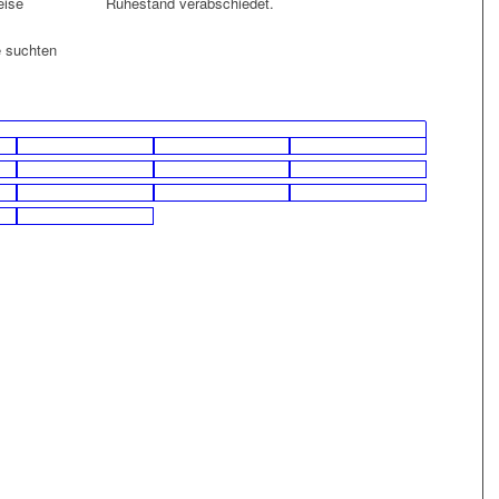
eise
Ruhestand verabschiedet.
 suchten