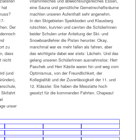
ialisten
vitaminreiches und abwechslungsreiches Essen,
 hat
eine Sauna und gemütliche Gemeinschaftsräume
 muss?
machten unseren Aufenthalt sehr angenehm.
17-
In den Skigebieten Speikboden und Klausberg
chen. Der
rutschten, kurvten und carvten die SchülerInnen
 dennoch
beider Schulen unter Anleitung der Ski- und
und
Snowboardlehrer die Pisten herunter. Okay,
ort zu
manchmal war es mehr fallen als fahren, aber
en, dass
das wichtigste dabei war stets: Lächeln. Und das
t nicht
gelang unseren SchülerInnen ausnahmslos: Herr
Paschek und Herr Kästle waren hin und weg vom
ird (und
Optimismus, von der Freundlichkeit, der
Gründen),
Kollegialität und der Zuverlässigkeit der 11. und
erschule,
12. Klässler. Sie haben die Messlatte hoch
 Skifahrt
gesetzt für die kommenden Fahrten. Chapeau!
el
age unser