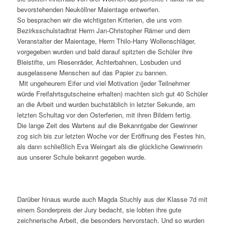
bevorstehenden Neuköllner Maientage entwerfen.
So besprachen wir die wichtigsten Kriterien, die uns vom
Bezirksschulstadtrat Herrn Jan-Christopher Rämer und dem
Veranstalter der Maientage, Herrn Thilo-Harry Wollenschläger,
vorgegeben wurden und bald darauf spitzten die Schüler ihre
Bleistifte, um Riesenräder, Achterbahnen, Losbuden und
ausgelassene Menschen auf das Papier zu bannen.
Mit ungeheurem Eifer und viel Motivation (jeder Teilnehmer
würde Freifahrtsgutscheine erhalten) machten sich gut 40 Schüler
an die Arbeit und wurden buchstäblich in letzter Sekunde, am
letzten Schultag vor den Osterferien, mit ihren Bildern fertig.
Die lange Zeit des Wartens auf die Bekanntgabe der Gewinner
zog sich bis zur letzten Woche vor der Eröffnung des Festes hin,
als dann schließlich Eva Weingart als die glückliche Gewinnerin
aus unserer Schule bekannt gegeben wurde.
Darüber hinaus wurde auch Magda Stuchly aus der Klasse 7d mit
einem Sonderpreis der Jury bedacht, sie lobten ihre gute
zeichnerische Arbeit, die besonders hervorstach. Und so wurden