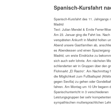
Spanisch-Kursfahrt na
Spanisch-Kursfahrt des 11. Jahrgangs 
Madrid
Text: Julian Mendel & Emile Ferrer-Woe
Am 23. Januar ging die Fahrt los. Nach 
verspäteten Ankunft in Madrid holten u
Abend unsere Gastfamilien ab, anschli
es Abendessen und einen Spaziergang 
Madrid, um erste Eindrücke zu bekom
sich auch sehr lohnte. Am nächsten M
schlenderten wir in Gruppen über den g
Flohmarkt „El Rastro“. Am Nachmittag h
die Möglichkeit zum Fußballspiel (Atlét
gegen Sevilla) zu gehen oder Gondelba
fahren. Am Montag um 10 Uhr begann d
Spanischunterricht in 3 verschiedenen
Leistungsgruppen bei sehr kompetente
sympathischen muttersprachlichen Lehr