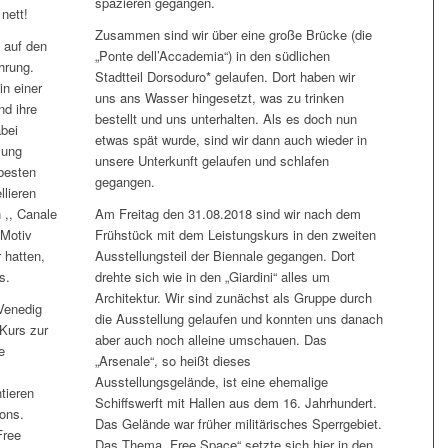
spazieren gegangen.
nett!
Zusammen sind wir über eine große Brücke (die
 auf den
„Ponte dell’Accademia“) in den südlichen
hrung.
Stadtteil Dorsoduro* gelaufen. Dort haben wir
in einer
uns ans Wasser hingesetzt, was zu trinken
nd ihre
bestellt und uns unterhalten. Als es doch nun
bei
etwas spät wurde, sind wir dann auch wieder in
lung
unsere Unterkunft gelaufen und schlafen
besten
gegangen.
lieren
 ,, Canale
Am Freitag den 31.08.2018 sind wir nach dem
 Motiv
Frühstück mit dem Leistungskurs in den zweiten
 hatten,
Ausstellungsteil der Biennale gegangen. Dort
s.
drehte sich wie in den „Giardini“ alles um
Architektur. Wir sind zunächst als Gruppe durch
Venedig
die Ausstellung gelaufen und konnten uns danach
Kurs zur
aber auch noch alleine umschauen. Das
e
„Arsenale“, so heißt dieses
Ausstellungsgelände, ist eine ehemalige
tieren
Schiffswerft mit Hallen aus dem 16. Jahrhundert.
lons.
Das Gelände war früher militärisches Sperrgebiet.
Free
Das Thema „Free Space“ setzte sich hier in den