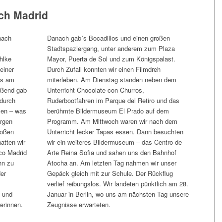
ch Madrid
nach
Danach gab´s Bocadillos und einen großen
Stadtspaziergang, unter anderem zum Plaza
hlke
Mayor, Puerta de Sol und zum Königspalast.
einer
Durch Zufall konnten wir einen Filmdreh
ns am
miterleben. Am Dienstag standen neben dem
eßend gab
Unterricht Chocolate con Churros,
durch
Ruderbootfahren im Parque del Retiro und das
men – was
berühmte Bildermuseum El Prado auf dem
orgen
Programm. Am Mittwoch waren wir nach dem
roßen
Unterricht lecker Tapas essen. Dann besuchten
atten wir
wir ein weiteres Bildermuseum – das Centro de
ico Madrid
Arte Reina Sofia und sahen uns den Bahnhof
hn zu
Atocha an. Am letzten Tag nahmen wir unser
er
Gepäck gleich mit zur Schule. Der Rückflug
verlief reibungslos. Wir landeten pünktlich am 28.
n und
Januar in Berlin, wo uns am nächsten Tag unsere
erinnen.
Zeugnisse erwarteten.