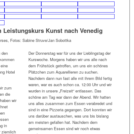
m Leistungskurs Kunst nach Venedig
urses, Fotos: Sabine Struve/Jan Sobottka
g den
Der Donnerstag war für uns der Lieblingstag der
gekommen
Kurswoche. Morgens haben wir uns alle nach
 eine
dem Frühstück getroffen, um uns ein schönes
ung Hotel
Plätzchen zum Aquarellieren zu suchen.
Nachdem dann nun fast alle mit ihrem Bild fertig
waren, war es auch schon ca. 12:00 Uhr und wir
wir zum
wurden in unsere „Freizeit“ entlassen. Das
en die
schöne am Tag war dann der Abend. Wir hatten
 haben wir
uns alles zusammen zum Essen verabredet und
chnet
sind in eine Pizzeria gegangen. Dort konnten wir
nen
uns darüber austauschen, was uns bis bislang
essen
am meisten gefallen hat. Nachdem dem
g in
gemeinsamen Essen sind wir noch etwas
 ziemlich