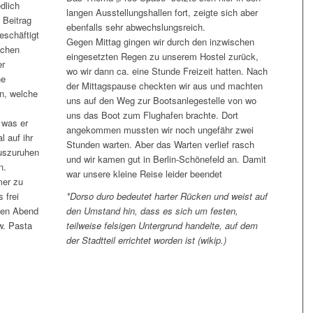
dlich
langen Ausstellungshallen fort, zeigte sich aber
e Beitrag
ebenfalls sehr abwechslungsreich.
eschäftigt
Gegen Mittag gingen wir durch den inzwischen
schen
eingesetzten Regen zu unserem Hostel zurück,
er
wo wir dann ca. eine Stunde Freizeit hatten. Nach
ne
der Mittagspause checkten wir aus und machten
n, welche
uns auf den Weg zur Bootsanlegestelle von wo
uns das Boot zum Flughafen brachte. Dort
 was er
angekommen mussten wir noch ungefähr zwei
l auf ihr
Stunden warten. Aber das Warten verlief rasch
uszuruhen
und wir kamen gut in Berlin-Schönefeld an. Damit
n.
war unsere kleine Reise leider beendet
mer zu
 frei
*Dorso duro bedeutet harter Rücken und weist auf
Den Abend
den Umstand hin, dass es sich um festen,
w. Pasta
teilweise felsigen Untergrund handelte, auf dem
der Stadtteil errichtet worden ist (wikip.)