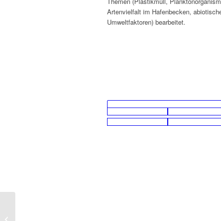
Themen (Plastikmüll, Planktonorganism
Artenvielfalt im Hafenbecken, abiotisch
Umweltfaktoren) bearbeitet.
Besuch der
Wahlpflichtkurse an der