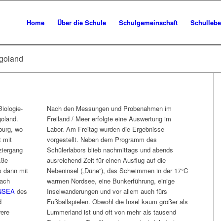
Home
Über die Schule
Schulgemeinschaft
Schulleb
goland
iologie-
Nach den Messungen und Probenahmen im
goland.
Freiland / Meer erfolgte eine Auswertung im
burg, wo
Labor. Am Freitag wurden die Ergebnisse
 mit
vorgestellt. Neben dem Programm des
iergang
Schülerlabors blieb nachmittags und abends
aße
ausreichend Zeit für einen Ausflug auf die
s dann mit
Nebeninsel („Düne“), das Schwimmen in der 17°C
nach
warmen Nordsee, eine Bunkerführung, einige
NSEA
des
Inselwanderungen und vor allem auch fürs
d
Fußballspielen. Obwohl die Insel kaum größer als
rere
Lummerland ist und oft von mehr als tausend