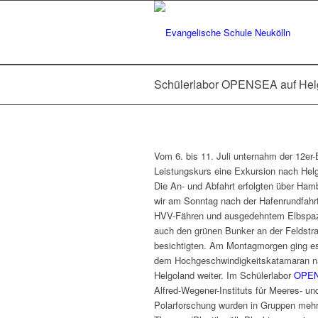
Schülerlabor OPENSEA auf Hel
Vom 6. bis 11. Juli unternahm der 12er-B
Leistungskurs eine Exkursion nach Hel
Die An- und Abfahrt erfolgten über Ham
wir am Sonntag nach der Hafenrundfahrt
HVV-Fähren und ausgedehntem Elbspaz
auch den grünen Bunker an der Feldstr
besichtigten. Am Montagmorgen ging e
dem Hochgeschwindigkeitskatamaran 
Helgoland weiter. Im Schülerlabor
OPE
Alfred-Wegener-Instituts für Meeres- un
Polarforschung wurden in Gruppen meh